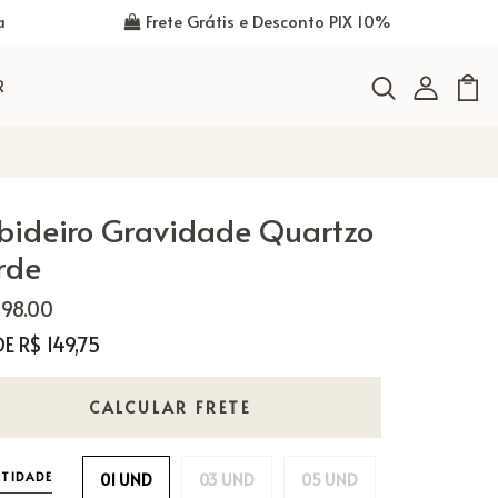
a
Frete Grátis e Desconto PIX 10%
R
bideiro Gravidade Quartzo
rde
,198.00
DE R$ 149,75
CALCULAR FRETE
TIDADE
01 UND
03 UND
05 UND