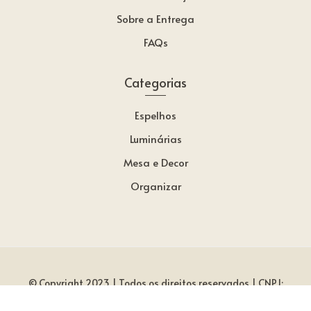
Sobre a Entrega
FAQs
Categorias
Espelhos
Luminárias
Mesa e Decor
Organizar
© Copyright 2023 |
Todos os direitos reservados |
CNPJ:
0
23.470.640/0001-60 | Curitiba/PR