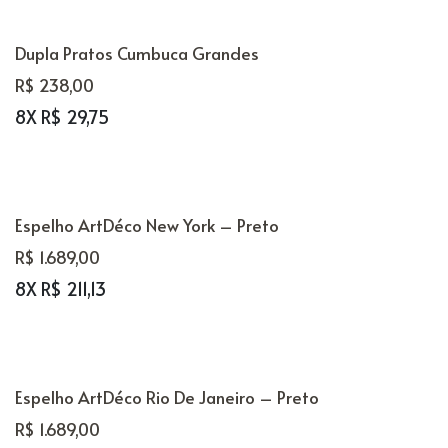
P
Dupla Pratos Cumbuca Grandes
M
R$ 238,00
8X R$ 29,75
G
GG
XGG
Espelho ArtDéco New York – Preto
R$ 1.689,00
8X R$ 211,13
COR
Espelho ArtDéco Rio De Janeiro – Preto
R$ 1.689,00